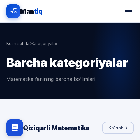
Man
tiq
YUKLANMOQDA
100%
Bosh sahifa
Kategoriyalar
Barcha kategoriyalar
Matematika fanining barcha bo'limlari
Qiziqarli Matematika
Ko'rish