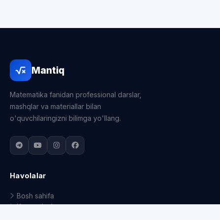
Mantiq
Matematika fanidan professional darslar,
mashqlar va materiallar bilan
o'quvchilaringizni bilimga yo'llang.
Havolalar
Bosh sahifa
Kategoriyalar
Ro'yxatdan o'tish