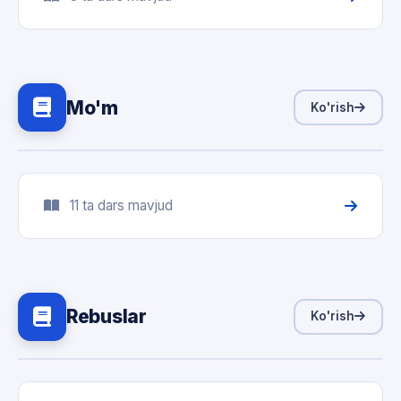
Mo'm
Ko'rish
11 ta dars mavjud
Rebuslar
Ko'rish