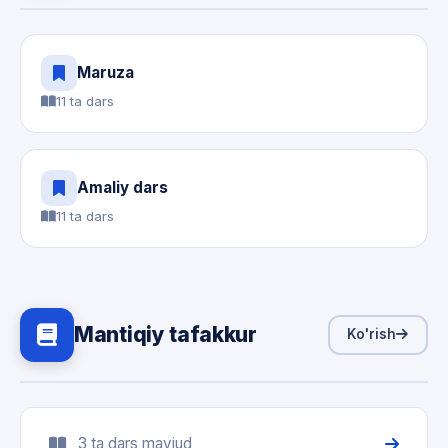
Maruza
11 ta dars
Amaliy dars
11 ta dars
Mantiqiy tafakkur
Ko'rish
3 ta dars mavjud